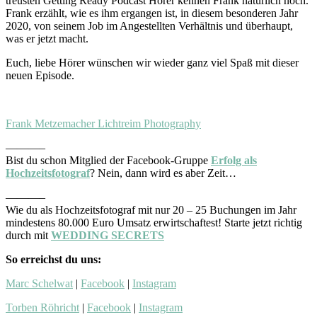
treusten Getting Ready Podcast Hörer kennen Frank natürlich noch.
Frank erzählt, wie es ihm ergangen ist, in diesem besonderen Jahr
2020, von seinem Job im Angestellten Verhältnis und überhaupt,
was er jetzt macht.
Euch, liebe Hörer wünschen wir wieder ganz viel Spaß mit dieser
neuen Episode.
Frank Metzemacher Lichtreim Photography
———–
Bist du schon Mitglied der Facebook-Gruppe
Erfolg als
Hochzeitsfotograf
? Nein, dann wird es aber Zeit…
———–
Wie du als Hochzeitsfotograf mit nur 20 – 25 Buchungen im Jahr
mindestens 80.000 Euro Umsatz erwirtschaftest! Starte jetzt richtig
durch mit
WEDDING SECRETS
So erreichst du uns:
Marc Schelwat
|
Facebook
|
Instagram
Torben Röhricht
|
Facebook
|
Instagram