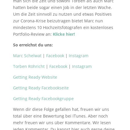
man sich die Zeit und sowohl Torben als auch Marc
hatten beide sogar einen Job in der letzten Woche.
Um die Zeit sinnvoll zu nutzen und etwas Positives
zur Corona-Krise beizutragen bietet Marc nun
mindestens 10 Hochzeitsfotografen ein kostenloses
Portfolio-Review an:
Klicke hier!
So erreichst du uns:
Marc Schelwat
|
Facebook
|
Instagram
Torben Röhricht
|
Facebook
|
Instagram
Getting Ready Website
Getting Ready Facebookseite
Getting Ready Facebookgruppe
Wenn dir diese Folge gefallen hat, freuen wir uns
total über eine Bewertung bei iTunes. Aber noch
mehr freuen wir uns über Kommentare. Wir lesen
jeden Kommentar. Du kannst hier auch gerne deine