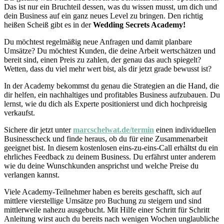
Das ist nur ein Bruchteil dessen, was du wissen musst, um dich und
dein Business auf ein ganz neues Level zu bringen. Den richtig
heißen Scheiß gibt es in der
Wedding Secrets Academy!
Du möchtest regelmäßig neue Anfragen und damit planbare
Umsätze? Du möchtest Kunden, die deine Arbeit wertschätzen und
bereit sind, einen Preis zu zahlen, der genau das auch spiegelt?
Wetten, dass du viel mehr wert bist, als dir jetzt grade bewusst ist?
In der Academy bekommst du genau die Strategien an die Hand, die
dir helfen, ein nachhaltiges und profitables Business aufzubauen. Du
lernst, wie du dich als Experte positionierst und dich hochpreisig
verkaufst.
Sichere dir jetzt unter
marcschelwat.de/termin
einen individuellen
Businesscheck und finde heraus, ob du für eine Zusammenarbeit
geeignet bist. In diesem kostenlosen eins-zu-eins-Call erhältst du ein
ehrliches Feedback zu deinem Business. Du erfährst unter anderem
wie du deine Wunschkunden ansprichst und welche Preise du
verlangen kannst.
Viele Academy-Teilnehmer haben es bereits geschafft, sich auf
mittlere vierstellige Umsätze pro Buchung zu steigern und sind
mittlerweile nahezu ausgebucht. Mit Hilfe einer Schritt für Schritt
Anleitung wirst auch du bereits nach wenigen Wochen unglaubliche