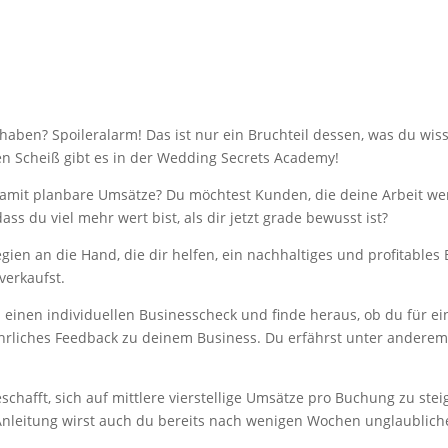
 haben? Spoileralarm! Das ist nur ein Bruchteil dessen, was du wi
en Scheiß gibt es in der Wedding Secrets Academy!
mit planbare Umsätze? Du möchtest Kunden, die deine Arbeit wert
ss du viel mehr wert bist, als dir jetzt grade bewusst ist?
en an die Hand, die dir helfen, ein nachhaltiges und profitables 
verkaufst.
n
einen individuellen Businesscheck und finde heraus, ob du für e
n ehrliches Feedback zu deinem Business. Du erfährst unter ande
chafft, sich auf mittlere vierstellige Umsätze pro Buchung zu ste
t Anleitung wirst auch du bereits nach wenigen Wochen unglaubliche 